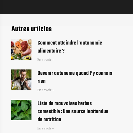
Autres articles
Comment atteindre l’autonomie
alimentaire​ ?
En savoir +
Devenir autonome quand t’y connais
rien
En savoir +
Liste de mauvaises herbes
comestible : Une source inattendue
de nutrition
En savoir +