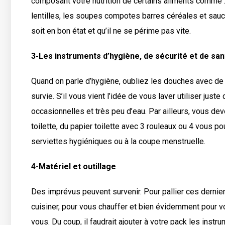
composant votre nutrition de certains aliments comme : Le
lentilles, les soupes compotes barres céréales et sau
soit en bon état et qu’il ne se périme pas vite.
3-Les instruments d’hygiène, de sécurité et de san
Quand on parle d’hygiène, oubliez les douches avec de 
survie. S’il vous vient l’idée de vous laver utiliser ju
occasionnelles et très peu d’eau. Par ailleurs, vous d
toilette, du papier toilette avec 3 rouleaux ou 4 vous 
serviettes hygiéniques ou à la coupe menstruelle.
4-Matériel et outillage
Des imprévus peuvent survenir. Pour pallier ces dernie
cuisiner, pour vous chauffer et bien évidemment pour vo
vous. Du coup, il faudrait ajouter à votre pack les instr