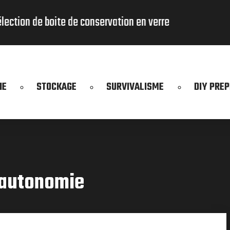
rre​
IE
STOCKAGE
SURVIVALISME
DIY PRE
n autonomie