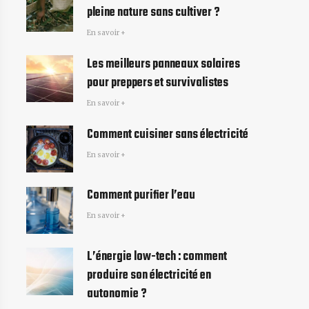
pleine nature sans cultiver ?
En savoir +
Les meilleurs panneaux solaires
pour preppers et survivalistes
En savoir +
Comment cuisiner sans électricité
En savoir +
Comment purifier l’eau
En savoir +
L’énergie low-tech : comment
produire son électricité en
autonomie ?